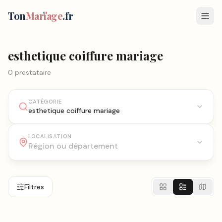
Ton
Mar
i
age
.fr
esthetique coiffure mariage
0
prestataire
CATÉGORIE
esthetique coiffure mariage
LOCALISATION
Filtres