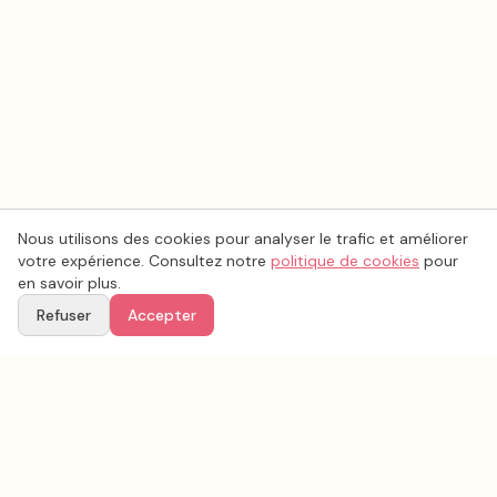
Nous utilisons des cookies pour analyser le trafic et améliorer
votre expérience. Consultez notre
politique de cookies
pour
en savoir plus.
Refuser
Accepter
Esthétique coiffure mariage
par
département
Trouvez un
esthétique coiffure mariage
près de chez
vous, département par département.