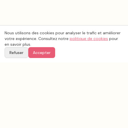
Nous utilisons des cookies pour analyser le trafic et améliorer
votre expérience. Consultez notre
politique de cookies
pour
en savoir plus.
Refuser
Accepter
Voir aussi
Continuez votre recherche parmi nos prestataires.
Tous les
esthétique coiffure mariage
en France
Esthétique coiffure mariage
Ille-et-Vilaine
(
35
)
Tous les prestataires mariage en
Ille-et-Vilaine