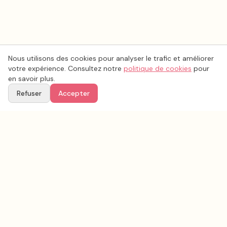
Nous utilisons des cookies pour analyser le trafic et améliorer
votre expérience. Consultez notre
politique de cookies
pour
en savoir plus.
Refuser
Accepter
Voir aussi
Continuez votre recherche parmi nos prestataires.
Tous les
esthétique coiffure mariage
en France
Esthétique coiffure mariage
Seine-et-Marne
(
77
)
Tous les prestataires mariage en
Seine-et-Marne