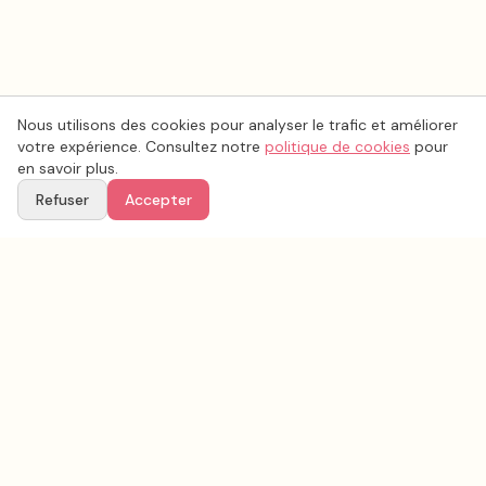
Nous utilisons des cookies pour analyser le trafic et améliorer
votre expérience. Consultez notre
politique de cookies
pour
en savoir plus.
Refuser
Accepter
Voir aussi
Continuez votre recherche parmi nos prestataires.
Tous les
esthétique coiffure mariage
en France
Esthétique coiffure mariage
Vaucluse
(
84
)
Tous les prestataires mariage en
Vaucluse