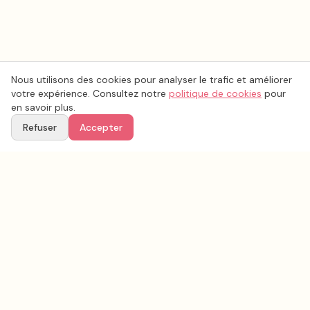
Nous utilisons des cookies pour analyser le trafic et améliorer
votre expérience. Consultez notre
politique de cookies
pour
en savoir plus.
Refuser
Accepter
Voir aussi
Continuez votre recherche parmi nos prestataires.
Tous les
esthétique coiffure mariage
en France
Esthétique coiffure mariage
Pyrénées-Atlantiques
(
64
)
Tous les prestataires mariage en
Pyrénées-Atlantiques