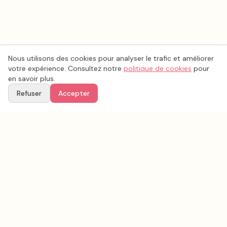
Nous utilisons des cookies pour analyser le trafic et améliorer
votre expérience. Consultez notre
politique de cookies
pour
en savoir plus.
Refuser
Accepter
Voir aussi
Continuez votre recherche parmi nos prestataires.
Tous les
photo mariage
en France
Photo mariage
Pas-de-Calais
(
62
)
Tous les prestataires mariage en
Pas-de-Calais