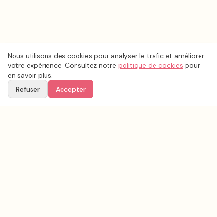
Nous utilisons des cookies pour analyser le trafic et améliorer
votre expérience. Consultez notre
politique de cookies
pour
en savoir plus.
Refuser
Accepter
Voir aussi
Continuez votre recherche parmi nos prestataires.
Tous les
photo mariage
en France
Photo mariage
Pas-de-Calais
(
62
)
Tous les prestataires mariage en
Pas-de-Calais