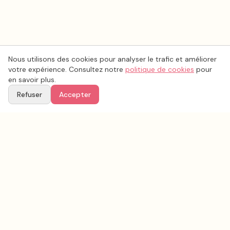
Nous utilisons des cookies pour analyser le trafic et améliorer
votre expérience. Consultez notre
politique de cookies
pour
en savoir plus.
Refuser
Accepter
Voir aussi
Continuez votre recherche parmi nos prestataires.
Tous les
photo mariage
en France
Photo mariage
Pas-de-Calais
(
62
)
Tous les prestataires mariage en
Pas-de-Calais