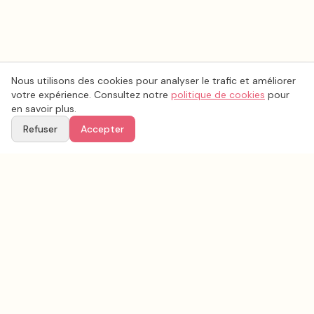
Nous utilisons des cookies pour analyser le trafic et améliorer
votre expérience. Consultez notre
politique de cookies
pour
en savoir plus.
Refuser
Accepter
Voir aussi
Continuez votre recherche parmi nos prestataires.
Tous les
photo mariage
en France
Photo mariage
Rhône
(
69
)
Tous les prestataires mariage en
Rhône