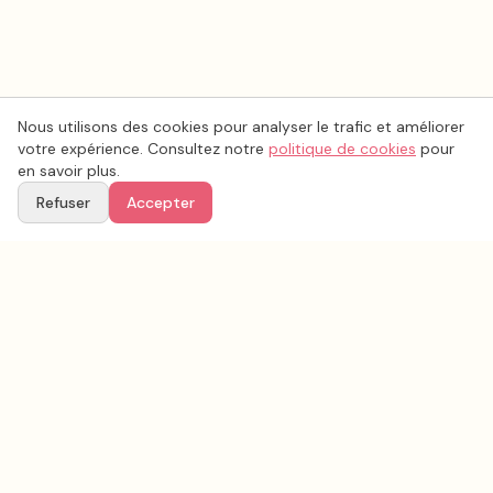
Nous utilisons des cookies pour analyser le trafic et améliorer
votre expérience. Consultez notre
politique de cookies
pour
en savoir plus.
Refuser
Accepter
Voir aussi
Continuez votre recherche parmi nos prestataires.
Tous les
photo mariage
en France
Photo mariage
Rhône
(
69
)
Tous les prestataires mariage en
Rhône