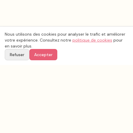
Nous utilisons des cookies pour analyser le trafic et améliorer
votre expérience. Consultez notre
politique de cookies
pour
en savoir plus.
Refuser
Accepter
Voir aussi
Continuez votre recherche parmi nos prestataires.
Tous les
photo mariage
en France
Photo mariage
Rhône
(
69
)
Tous les prestataires mariage en
Rhône