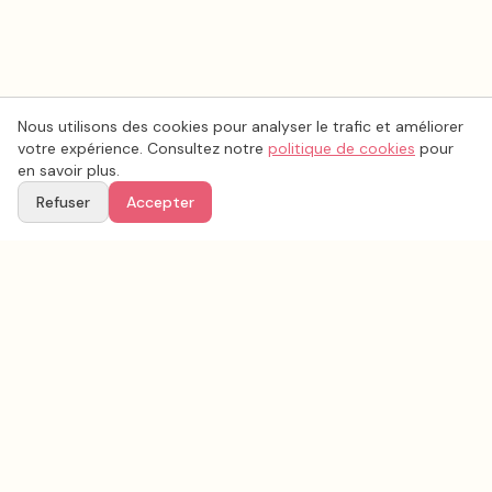
Nous utilisons des cookies pour analyser le trafic et améliorer
votre expérience. Consultez notre
politique de cookies
pour
en savoir plus.
Refuser
Accepter
Voir aussi
Continuez votre recherche parmi nos prestataires.
Tous les
décoration mariage
en France
Décoration mariage
Pas-de-Calais
(
62
)
Tous les prestataires mariage en
Pas-de-Calais