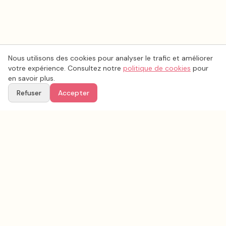
Nous utilisons des cookies pour analyser le trafic et améliorer
votre expérience. Consultez notre
politique de cookies
pour
en savoir plus.
Refuser
Accepter
Voir aussi
Continuez votre recherche parmi nos prestataires.
Tous les
décoration mariage
en France
Décoration mariage
Pas-de-Calais
(
62
)
Tous les prestataires mariage en
Pas-de-Calais