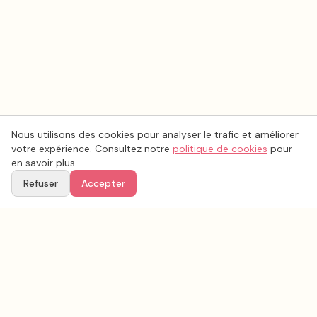
Nous utilisons des cookies pour analyser le trafic et améliorer
votre expérience. Consultez notre
politique de cookies
pour
en savoir plus.
Refuser
Accepter
Ton
Mar
i
age
.fr
La plateforme de référence pour trouver les meilleurs prestataires de mariage en
France.