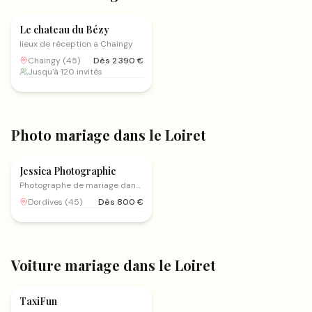
Le chateau du Bézy
lieux de réception a Chaingy
Chaingy
(
45
)
Dès
2 390
€
Jusqu'à 120 invités
Photo mariage
dans le Loiret
Photo mariage
Jessica Photographie
Photographe de mariage dans
le Loiret, la Seine et Marne, la
Dordives
(
45
)
Dès
800
€
Bourgogne et alentours
Voiture mariage
dans le Loiret
Voiture mariage
TaxiFun