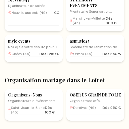
EVENEMENTS
Dj animateur de soirée
Prestataire Sonorisation,
Neuville aux bois
(
45
)
€€
éclairage, Deejay et borne
Marcilly-en-Villette
Dès
photo
(
45
)
900
€
Musique mariage
Musique mariage
mylo events
asmusic45
Nos dj's à votre écoute pour un
Spécialiste de l'animation de
moment unique
mariage
Chécy
(
45
)
Dès
1 250
€
Ormes
(
45
)
Dès
850
€
Organisation mariage
dans le Loiret
Organisation mariage
Organisation mariage
Organisons-Nous
OSER UN GRAIN DE FOLIE
Organisateurs d’événements
Organisatrice et/ou
pour un mariage unique, sans
Décoratrice Evènementielle
Saint-Jean-le-Blanc
Dès
Dordives
(
45
)
Dès
950
€
stress et adapté à votre
(
45
)
100
€
budget.