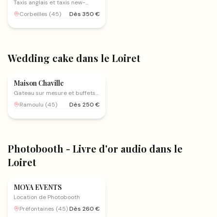
Taxis anglais et taxis new-
yorkais avec chauffeur
Corbeilles
(
45
)
Dès
350
€
Wedding cake
dans le Loiret
Wedding cake
Maison Chaville
Gateau sur mesure et buffets
gourmands
Ramoulu
(
45
)
Dès
250
€
Photobooth - Livre d'or audio
dans le
Photobooth - Livre d'or
Loiret
audio
MOYA EVENTS
Location de Photobooth
Préfontaines
(
45
)
Dès
260
€