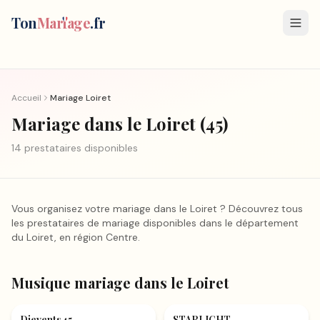
Ton
Mar
i
age
.fr
Accueil
Mariage
Loiret
Mariage
dans le Loiret
(
45
)
14
prestataire
s
disponible
s
Vous organisez votre mariage
dans le Loiret
? Découvrez tous
les prestataires de mariage disponibles dans le département
du Loiret
, en région
Centre
.
Musique mariage
dans le Loiret
Musique mariage
Musique mariage
Djevents45
STARLIGHT