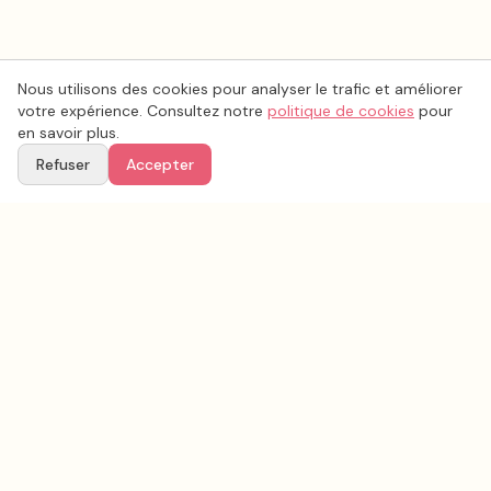
Nous utilisons des cookies pour analyser le trafic et améliorer
votre expérience. Consultez notre
politique de cookies
pour
en savoir plus.
Refuser
Accepter
Voir aussi
Continuez votre recherche parmi nos prestataires.
Tous les
wedding cake
en France
Wedding cake
Loiret
(
45
)
Tous les prestataires mariage en
Loiret
Conseils & inspirations sur le blog
Recherche avancée