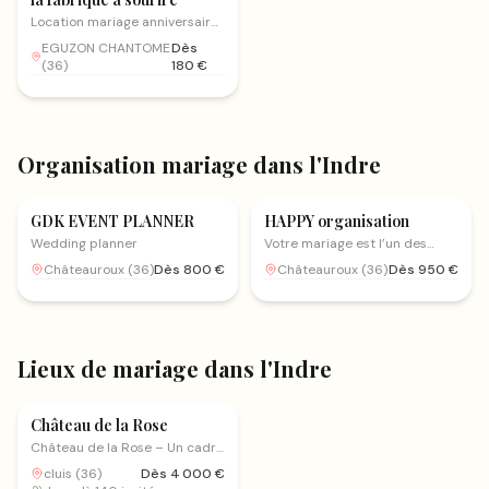
Location mariage anniversaire
inauguration fête de famille
EGUZON CHANTOME
Dès
etc
(
36
)
180
€
Organisation mariage
dans l'Indre
Organisation mariage
Organisation mariage
GDK EVENT PLANNER
HAPPY organisation
Wedding planner
Votre mariage est l’un des
moments les plus précieux de
Châteauroux
(
36
)
Dès
800
€
Châteauroux
(
36
)
Dès
950
€
votre vie. Mon rôle est de vous
accompagner pour que vous
puissiez le vivre pleinement,
avec confiance et sérénité.
Lieux de mariage
dans l'Indre
Lieux de mariage
Château de la Rose
Château de la Rose – Un cadre
unique au Centre de la France
cluis
(
36
)
Dès
4 000
€