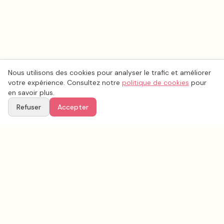
Nous utilisons des cookies pour analyser le trafic et améliorer
votre expérience. Consultez notre
politique de cookies
pour
en savoir plus.
Refuser
Accepter
Ton
Mar
i
age
.fr
La plateforme de référence pour trouver les meilleurs prestataires de mariage en
France.