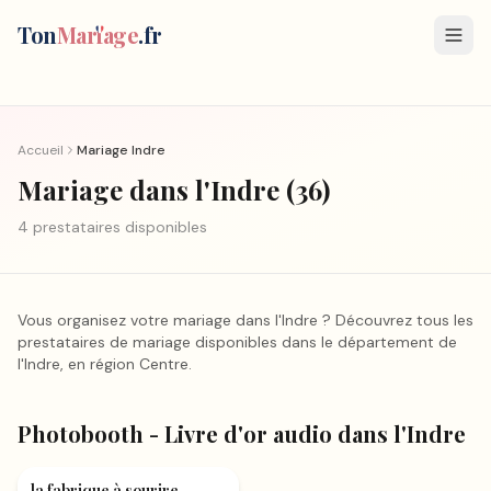
Ton
Mar
i
age
.fr
Accueil
Mariage
Indre
Mariage
dans l'Indre
(
36
)
4
prestataire
s
disponible
s
Vous organisez votre mariage
dans l'Indre
? Découvrez tous les
prestataires de mariage disponibles dans le département
de
l'Indre
, en région
Centre
.
Photobooth - Livre d'or
Photobooth - Livre d'or audio
dans l'Indre
audio
la fabrique à sourire