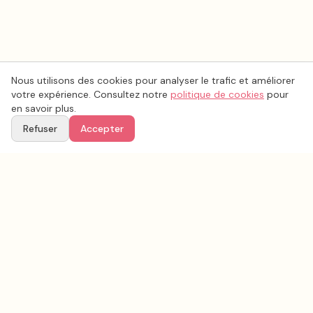
Nous utilisons des cookies pour analyser le trafic et améliorer
votre expérience. Consultez notre
politique de cookies
pour
en savoir plus.
Refuser
Accepter
Voir aussi
Continuez votre recherche parmi nos prestataires.
Tous les
lieux de mariage
en France
Lieux de mariage
Indre
(
36
)
Tous les prestataires mariage en
Indre