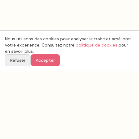
Nous utilisons des cookies pour analyser le trafic et améliorer
votre expérience. Consultez notre
politique de cookies
pour
en savoir plus.
Refuser
Accepter
Lieux de mariage
par département
Trouvez un
lieux de mariage
près de chez vous,
département par département.
Lieux de mariage
Pas-de-Calais
(
62
)
·
5