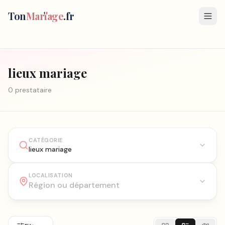
Ton
Mar
i
age
.fr
lieux mariage
0
prestataire
CATÉGORIE
lieux mariage
LOCALISATION