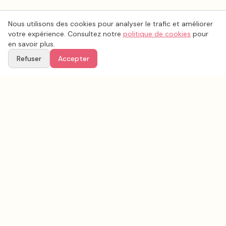
Nous utilisons des cookies pour analyser le trafic et améliorer
votre expérience. Consultez notre
politique de cookies
pour
en savoir plus.
Refuser
Accepter
Voir aussi
Continuez votre recherche parmi nos prestataires.
Tous les
lieux de mariage
en France
Conseils & inspirations sur le blog
Recherche avancée