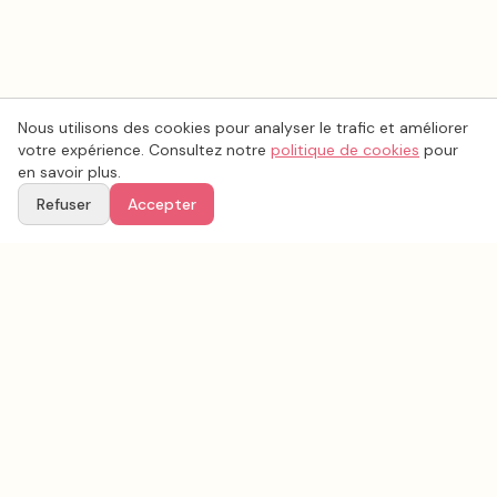
Nous utilisons des cookies pour analyser le trafic et améliorer
votre expérience. Consultez notre
politique de cookies
pour
en savoir plus.
Refuser
Accepter
Voir aussi
Continuez votre recherche parmi nos prestataires.
Tous les
lieux de mariage
en France
Lieux de mariage
Dordogne
(
24
)
Tous les prestataires mariage en
Dordogne