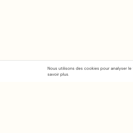
Nous utilisons des cookies pour analyser le 
savoir plus.
Ton
Mar
i
age
.fr
CATÉGORIES
Photo mariage
La plateforme de référence pour trouver
les meilleurs prestataires de mariage en
Lieux de mariage
France.