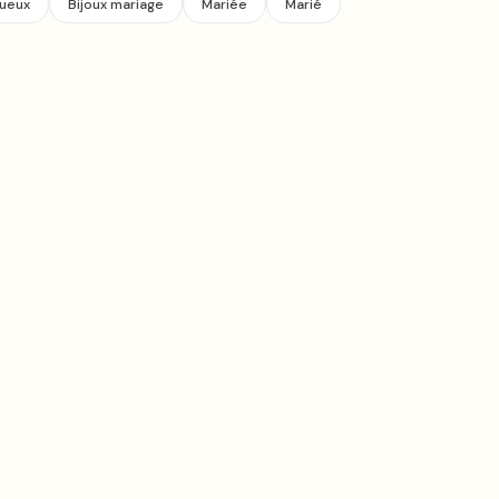
tueux
Bijoux mariage
Mariée
Marié