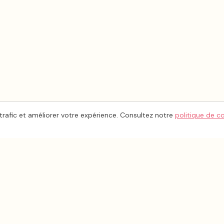
trafic et améliorer votre expérience. Consultez notre
politique de c
ESPACE PRO
INFORMA
Inscrire mon entreprise
À propos
Tableau de bord
Contact