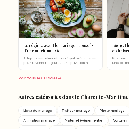
Le régime avant le mariage : conseils
Budget l
d'une nutritionniste
optimise
Adoptez une alimentation équilibrée et saine
Nos consei
pour rayonner le jour J, sans privation ni
lune de mi
frustration, grâce aux conseils avisés d'une
budget, av
nutritionniste.
Voir tous les articles
→
Autres catégories
dans le Charente-Maritime
Lieux de mariage
Traiteur mariage
Photo mariage
Animation mariage
Matériel événementiel
Voiture 