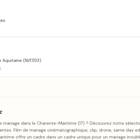
ges
€
 Aquitaine (16/17/33)
€
e
otre mariage dans le Charente-Maritime (17) ? Découvrez notre sélect
ntes. Film de mariage cinématographique, clip, drone, same day edit,
ritime offre un cadre dans un cadre unique pour un mariage inoubli