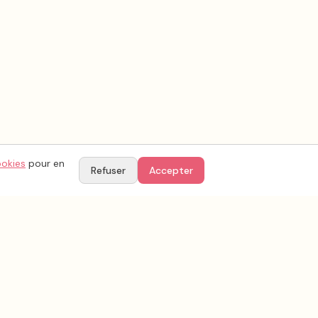
ookies
pour en
Refuser
Accepter
TIONS
PARTENAIRES
Le blog by YesAgain