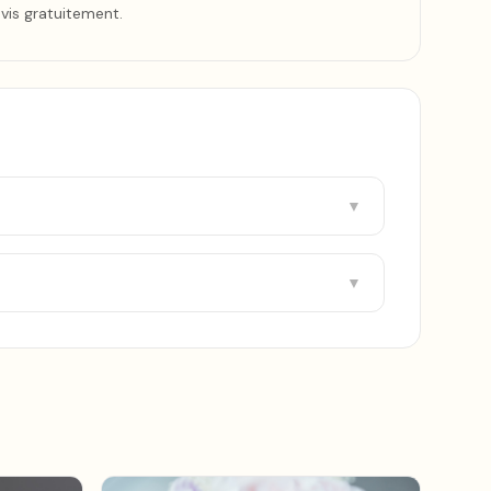
evis gratuitement.
▼
▼