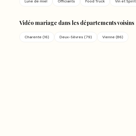
Lune de miel
Officiants
Food Truck
Vin et Spiri
Vidéo mariage
dans les départements voisins
Charente
(
16
)
Deux-Sèvres
(
79
)
Vienne
(
86
)