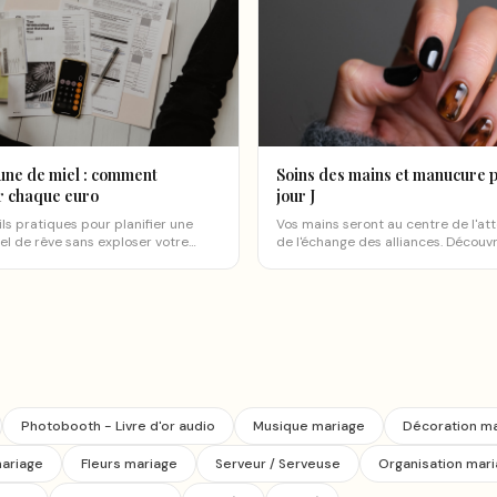
une de miel : comment
Soins des mains et manucure p
r chaque euro
jour J
ls pratiques pour planifier une
Vos mains seront au centre de l'att
el de rêve sans exploser votre
de l'échange des alliances. Découv
ec astuces et bons plans.
comment les préparer et choisir la
manucure parfaite.
Photobooth - Livre d'or audio
Musique mariage
Décoration m
mariage
Fleurs mariage
Serveur / Serveuse
Organisation mar