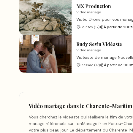
MX Production
Vidéo mariage
Vidéo Drone pour vos maria
Saintes
(
17
)
À partir de
200
Rudy Sevin Vidéaste
Vidéo mariage
Vidéaste de mariage Nouvelle
Plassac
(
17
)
À partir de
900
Vidéo mariage
dans le Charente-Maritim
Vous cherchez le vidéaste qui réalisera le film de v
mariage référencés sur TonMariage.fr en Poitou-Chare
votre plus beau jour. Le département du Charente-Ma