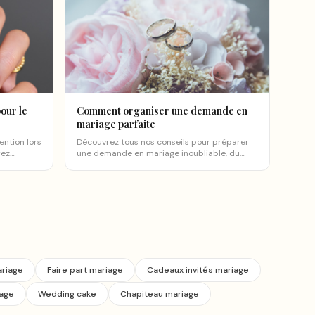
our le
Comment organiser une demande en
mariage parfaite
ention lors
Découvrez tous nos conseils pour préparer
rez
une demande en mariage inoubliable, du
choix du lieu au discours en passant par les
détails qui font la différence.
ariage
Faire part mariage
Cadeaux invités mariage
iage
Wedding cake
Chapiteau mariage