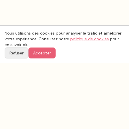
Nous utilisons des cookies pour analyser le trafic et améliorer
votre expérience. Consultez notre
politique de cookies
pour
en savoir plus.
Refuser
Accepter
Voir aussi
Continuez votre recherche parmi nos prestataires.
Tous les
vidéo mariage
en France
Vidéo mariage
Charente-Maritime
(
17
)
Tous les prestataires mariage en
Charente-Maritime