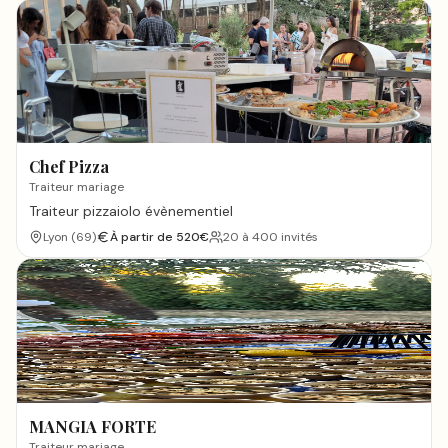
Chef Pizza
Traiteur mariage
Traiteur pizzaiolo évènementiel
Lyon
(
69
)
À partir de
520
€
20 à 400 invités
MANGIA FORTE
Traiteur mariage