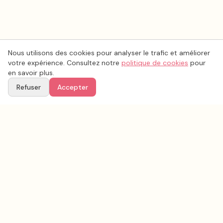
Nous utilisons des cookies pour analyser le trafic et améliorer
votre expérience. Consultez notre
politique de cookies
pour
en savoir plus.
Refuser
Accepter
Ton
Mar
i
age
.fr
La plateforme de référence pour trouver les meilleurs prestataires de mariage en
France.
CATÉGORIES