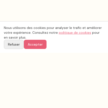
Nous utilisons des cookies pour analyser le trafic et améliorer
votre expérience. Consultez notre
politique de cookies
pour
en savoir plus.
Refuser
Accepter
Voir aussi
Continuez votre recherche parmi nos prestataires.
Tous les
musique mariage
en France
Musique mariage
Oise
(
60
)
Tous les prestataires mariage en
Oise