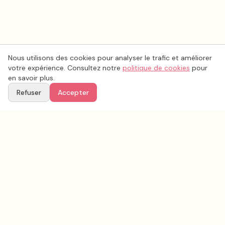
Nous utilisons des cookies pour analyser le trafic et améliorer
votre expérience. Consultez notre
politique de cookies
pour
en savoir plus.
Refuser
Accepter
Voir aussi
Continuez votre recherche parmi nos prestataires.
Tous les
musique mariage
en France
Musique mariage
Oise
(
60
)
Tous les prestataires mariage en
Oise