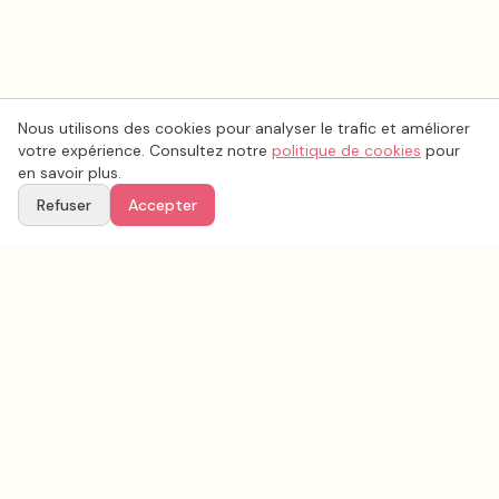
Nous utilisons des cookies pour analyser le trafic et améliorer
votre expérience. Consultez notre
politique de cookies
pour
en savoir plus.
Refuser
Accepter
Voir aussi
Continuez votre recherche parmi nos prestataires.
Tous les
musique mariage
en France
Musique mariage
Gironde
(
33
)
Tous les prestataires mariage en
Gironde