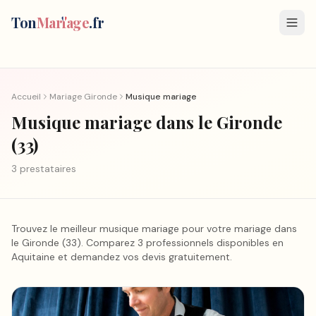
Ton
Mar
i
age
.fr
Accueil
Mariage
Gironde
Musique mariage
Musique mariage
dans le Gironde
(
33
)
3
prestataire
s
Trouvez le meilleur
musique mariage
pour votre mariage
dans
le Gironde
(
33
).
Comparez 3 professionnels disponibles en
Aquitaine et demandez vos devis gratuitement.