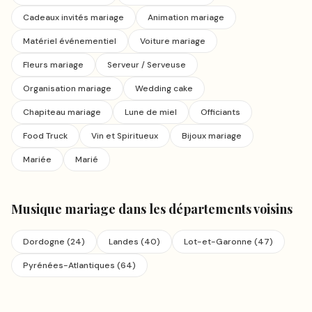
Cadeaux invités mariage
Animation mariage
Matériel événementiel
Voiture mariage
Fleurs mariage
Serveur / Serveuse
Organisation mariage
Wedding cake
Chapiteau mariage
Lune de miel
Officiants
Food Truck
Vin et Spiritueux
Bijoux mariage
Mariée
Marié
Musique mariage
dans les départements voisins
Dordogne
(
24
)
Landes
(
40
)
Lot-et-Garonne
(
47
)
Pyrénées-Atlantiques
(
64
)