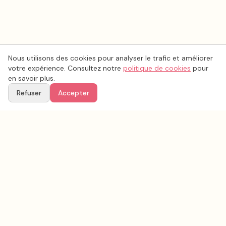
Nous utilisons des cookies pour analyser le trafic et améliorer
votre expérience. Consultez notre
politique de cookies
pour
en savoir plus.
Refuser
Accepter
Voir aussi
Continuez votre recherche parmi nos prestataires.
Tous les
musique mariage
en France
Musique mariage
Bouches-du-Rhône
(
13
)
Tous les prestataires mariage en
Bouches-du-Rhône