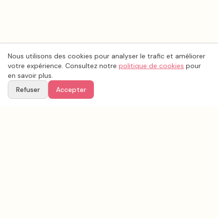
Nous utilisons des cookies pour analyser le trafic et améliorer
votre expérience. Consultez notre
politique de cookies
pour
en savoir plus.
Refuser
Accepter
Voir aussi
Continuez votre recherche parmi nos prestataires.
Tous les
musique mariage
en France
Musique mariage
Bouches-du-Rhône
(
13
)
Tous les prestataires mariage en
Bouches-du-Rhône