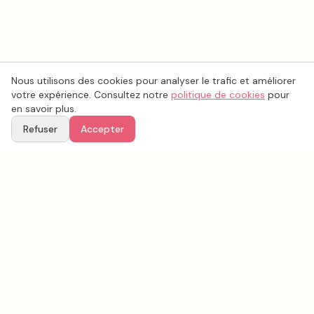
Nous utilisons des cookies pour analyser le trafic et améliorer
votre expérience. Consultez notre
politique de cookies
pour
en savoir plus.
Refuser
Accepter
Voir aussi
Continuez votre recherche parmi nos prestataires.
Tous les
photo mariage
en France
Photo mariage
Maine-et-Loire
(
49
)
Tous les prestataires mariage en
Maine-et-Loire