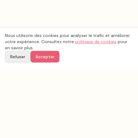
Nous utilisons des cookies pour analyser le trafic et améliorer
votre expérience. Consultez notre
politique de cookies
pour
en savoir plus.
Refuser
Accepter
Voir aussi
Continuez votre recherche parmi nos prestataires.
Tous les
photo mariage
en France
Photo mariage
Maine-et-Loire
(
49
)
Tous les prestataires mariage en
Maine-et-Loire