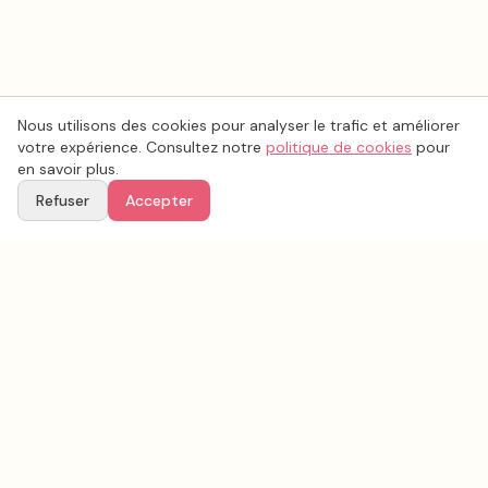
Nous utilisons des cookies pour analyser le trafic et améliorer
votre expérience. Consultez notre
politique de cookies
pour
en savoir plus.
Refuser
Accepter
Voir aussi
Continuez votre recherche parmi nos prestataires.
Tous les
vidéo mariage
en France
Vidéo mariage
Pas-de-Calais
(
62
)
Tous les prestataires mariage en
Pas-de-Calais