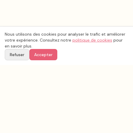
Nous utilisons des cookies pour analyser le trafic et améliorer
votre expérience. Consultez notre
politique de cookies
pour
en savoir plus.
Refuser
Accepter
Voir aussi
Continuez votre recherche parmi nos prestataires.
Tous les
vidéo mariage
en France
Vidéo mariage
Pas-de-Calais
(
62
)
Tous les prestataires mariage en
Pas-de-Calais