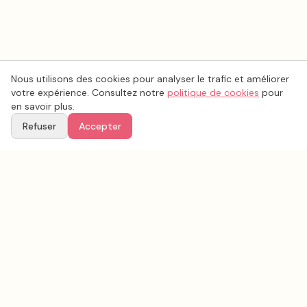
Nous utilisons des cookies pour analyser le trafic et améliorer
votre expérience. Consultez notre
politique de cookies
pour
en savoir plus.
Refuser
Accepter
Voir aussi
Continuez votre recherche parmi nos prestataires.
Tous les
musique mariage
en France
Musique mariage
Seine-et-Marne
(
77
)
Tous les prestataires mariage en
Seine-et-Marne