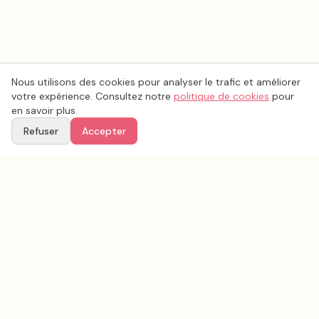
Nous utilisons des cookies pour analyser le trafic et améliorer
votre expérience. Consultez notre
politique de cookies
pour
en savoir plus.
Refuser
Accepter
Voir aussi
Continuez votre recherche parmi nos prestataires.
Tous les
musique mariage
en France
Musique mariage
Seine-et-Marne
(
77
)
Tous les prestataires mariage en
Seine-et-Marne