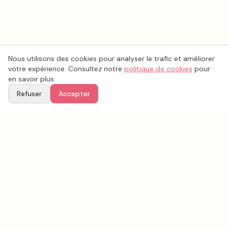
Nous utilisons des cookies pour analyser le trafic et améliorer
votre expérience. Consultez notre
politique de cookies
pour
en savoir plus.
Refuser
Accepter
Voir aussi
Continuez votre recherche parmi nos prestataires.
Tous les
esthétique coiffure mariage
en France
Esthétique coiffure mariage
Nord
(
59
)
Tous les prestataires mariage en
Nord