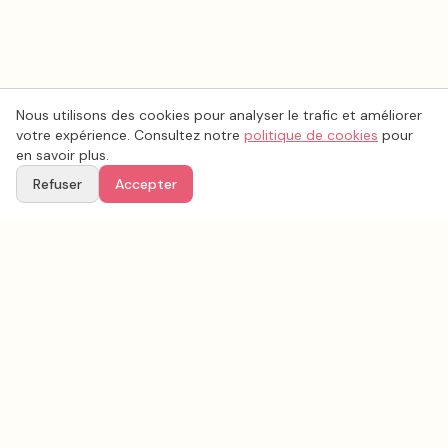
Nous utilisons des cookies pour analyser le trafic et améliorer
votre expérience. Consultez notre
politique de cookies
pour
en savoir plus.
Refuser
Accepter
Voir aussi
Continuez votre recherche parmi nos prestataires.
Tous les
photo mariage
en France
Photo mariage
Seine-et-Marne
(
77
)
Tous les prestataires mariage en
Seine-et-Marne