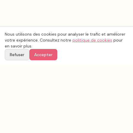
Nous utilisons des cookies pour analyser le trafic et améliorer
votre expérience. Consultez notre
politique de cookies
pour
en savoir plus.
Refuser
Accepter
Voir aussi
Continuez votre recherche parmi nos prestataires.
Tous les
photo mariage
en France
Photo mariage
Seine-et-Marne
(
77
)
Tous les prestataires mariage en
Seine-et-Marne