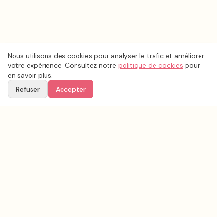
Nous utilisons des cookies pour analyser le trafic et améliorer
votre expérience. Consultez notre
politique de cookies
pour
en savoir plus.
Refuser
Accepter
Voir aussi
Continuez votre recherche parmi nos prestataires.
Tous les
esthétique coiffure mariage
en France
Esthétique coiffure mariage
Bouches-du-Rhône
(
13
)
Tous les prestataires mariage en
Bouches-du-Rhône