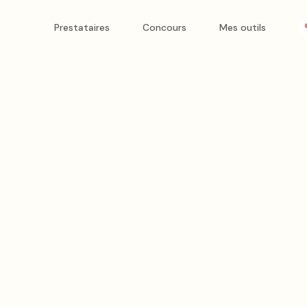
onteur photo et vidéo
Prestataires
Concours
Mes outils