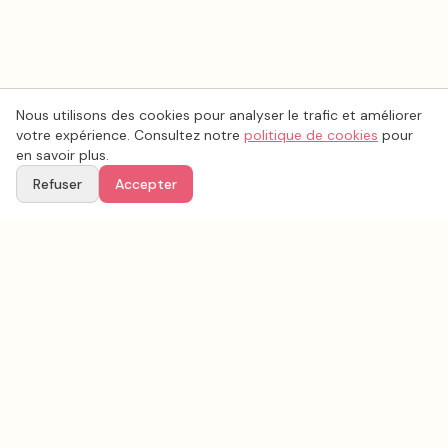
Nous utilisons des cookies pour analyser le trafic et améliorer
votre expérience. Consultez notre
politique de cookies
pour
en savoir plus.
Refuser
Accepter
Voir aussi
Continuez votre recherche parmi nos prestataires.
Tous les
photo mariage
en France
Photo mariage
Ardennes
(
08
)
Tous les prestataires mariage en
Ardennes