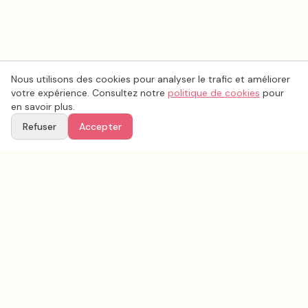
Nous utilisons des cookies pour analyser le trafic et améliorer
votre expérience. Consultez notre
politique de cookies
pour
en savoir plus.
Refuser
Accepter
Voir aussi
Continuez votre recherche parmi nos prestataires.
Tous les
musique mariage
en France
Musique mariage
Loire
(
42
)
Tous les prestataires mariage en
Loire