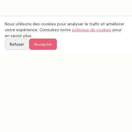
Nous utilisons des cookies pour analyser le trafic et améliorer
votre expérience. Consultez notre
politique de cookies
pour
en savoir plus.
Refuser
Accepter
Voir aussi
Continuez votre recherche parmi nos prestataires.
Tous les
vidéo mariage
en France
Vidéo mariage
Var
(
83
)
Tous les prestataires mariage en
Var
Conseils & inspirations sur le blog
Recherche avancée