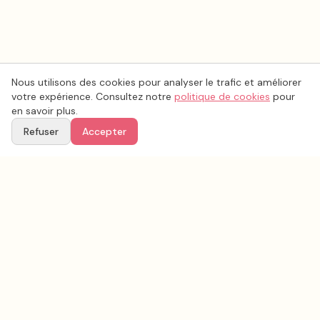
Nous utilisons des cookies pour analyser le trafic et améliorer
votre expérience. Consultez notre
politique de cookies
pour
en savoir plus.
Refuser
Accepter
Voir aussi
Continuez votre recherche parmi nos prestataires.
Tous les
lieux de mariage
en France
Lieux de mariage
Pas-de-Calais
(
62
)
Tous les prestataires mariage en
Pas-de-Calais