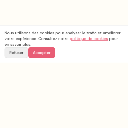
Nous utilisons des cookies pour analyser le trafic et améliorer
votre expérience. Consultez notre
politique de cookies
pour
en savoir plus.
Refuser
Accepter
Voir aussi
Continuez votre recherche parmi nos prestataires.
Tous les
lieux de mariage
en France
Lieux de mariage
Pas-de-Calais
(
62
)
Tous les prestataires mariage en
Pas-de-Calais