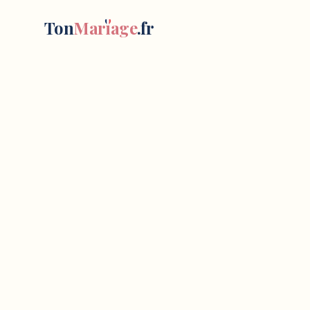
BLANCHOT Mélissa
—
Photo mariage
à
Béziers
Photographe basé sur Béziers, se déplaçant partout en Fran
Ton
Mar
i
age
.fr
2 rue claude mazet
,
34500
Béziers
, France