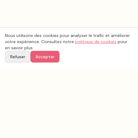
Nous utilisons des cookies pour analyser le trafic et améliorer
votre expérience. Consultez notre
politique de cookies
pour
en savoir plus.
Refuser
Accepter
Voir aussi
Continuez votre recherche parmi nos prestataires.
Tous les
traiteur mariage
en France
Traiteur mariage
Isère
(
38
)
Tous les prestataires mariage en
Isère