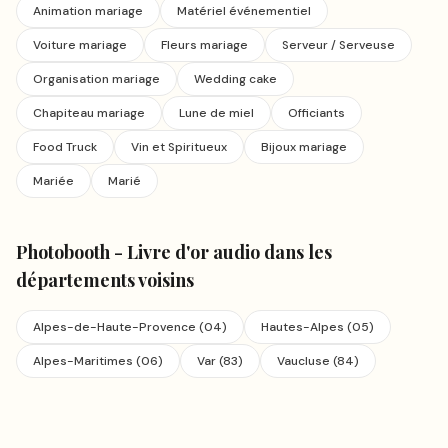
Animation mariage
Matériel événementiel
Voiture mariage
Fleurs mariage
Serveur / Serveuse
Organisation mariage
Wedding cake
Chapiteau mariage
Lune de miel
Officiants
Food Truck
Vin et Spiritueux
Bijoux mariage
Mariée
Marié
Photobooth - Livre d'or audio
dans les
départements voisins
Alpes-de-Haute-Provence
(
04
)
Hautes-Alpes
(
05
)
Alpes-Maritimes
(
06
)
Var
(
83
)
Vaucluse
(
84
)