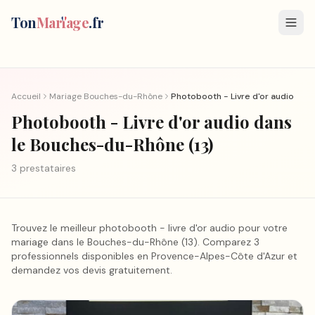
Ton
Mar
i
age
.fr
Accueil
Mariage
Bouches-du-Rhône
Photobooth - Livre d'or audio
Photobooth - Livre d'or audio
dans
le Bouches-du-Rhône
(
13
)
3
prestataire
s
Trouvez le meilleur
photobooth - livre d'or audio
pour votre
mariage
dans le Bouches-du-Rhône
(
13
).
Comparez 3
professionnels disponibles en Provence-Alpes-Côte d'Azur et
demandez vos devis gratuitement.