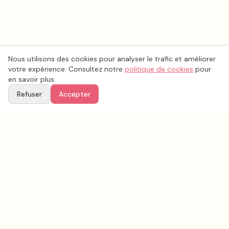
Nous utilisons des cookies pour analyser le trafic et améliorer
votre expérience. Consultez notre
politique de cookies
pour
en savoir plus.
Refuser
Accepter
Voir aussi
Continuez votre recherche parmi nos prestataires.
Tous les
photobooth - livre d'or audio
en France
Photobooth - Livre d'or audio
Bouches-du-Rhône
(
13
)
Tous les prestataires mariage en
Bouches-du-Rhône