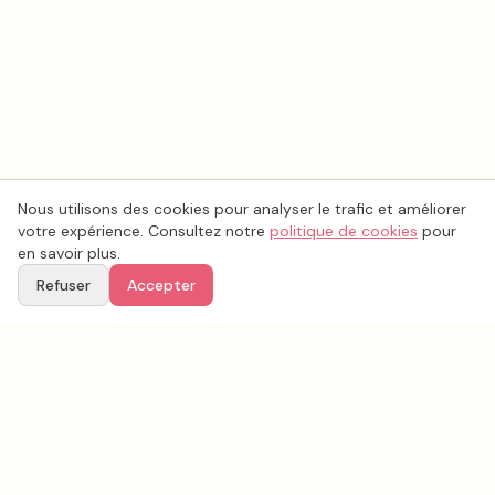
Nous utilisons des cookies pour analyser le trafic et améliorer
votre expérience. Consultez notre
politique de cookies
pour
en savoir plus.
Refuser
Accepter
Ton
Mar
i
age
.fr
La plateforme de référence pour trouver les meilleurs prestataires de mariage en
France.