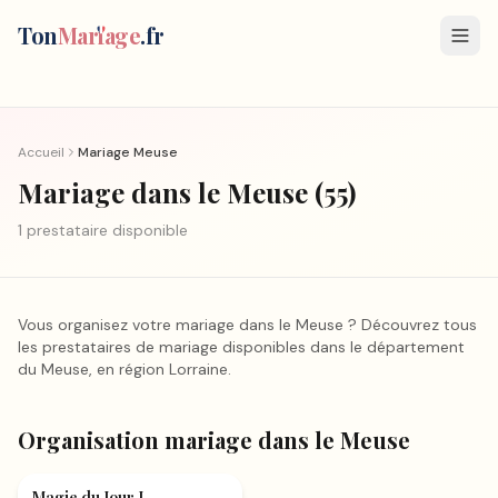
Ton
Mar
i
age
.fr
Accueil
Mariage
Meuse
Mariage
dans le Meuse
(
55
)
1
prestataire
disponible
Vous organisez votre mariage
dans le Meuse
? Découvrez tous
les prestataires de mariage disponibles dans le département
du Meuse
, en région
Lorraine
.
Organisation mariage
dans le Meuse
Organisation mariage
Magie du Jour J